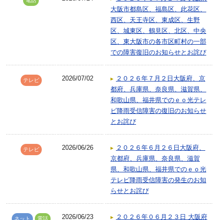
電話
大阪市都島区、福島区、此花区、
西区、天王寺区、東成区、生野
区、城東区、鶴見区、北区、中央
区、東大阪市の各市区町村の一部
での障害復旧のお知らせとお詫び
2026/07/02
２０２６年７月２日大阪府、京
テレビ
都府、兵庫県、奈良県、滋賀県、
和歌山県、福井県でのｅｏ光テレ
ビ降雨受信障害の復旧のお知らせ
とお詫び
2026/06/26
２０２６年６月２６日大阪府、
テレビ
京都府、兵庫県、奈良県、滋賀
県、和歌山県、福井県でのｅｏ光
テレビ降雨受信障害の発生のお知
らせとお詫び
2026/06/23
２０２６年０６月２３日 大阪府
ネット
電話