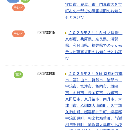
守口市、寝屋川市、門真市の各市
テレビ
町村の一部での障害復旧のお知ら
せとお詫び
2026/03/15
２０２６年３月１５日 大阪府、
テレビ
京都府、兵庫県、奈良県、滋賀
県、和歌山県、福井県でのｅｏ光
テレビ障害復旧のお知らせとお詫
び
2026/03/09
２０２６年３月９日 京都府京都
電話
市、福知山市、舞鶴市、綾部市、
宇治市、宮津市、亀岡市、城陽
市、向日市、長岡京市、八幡市、
京田辺市、京丹後市、南丹市、木
津川市、乙訓群大山崎町、久世郡
久御山町、綴喜郡井手町、綴喜郡
宇治田原町、相楽郡精華町、与謝
郡与謝野町、滋賀県大津市ならび