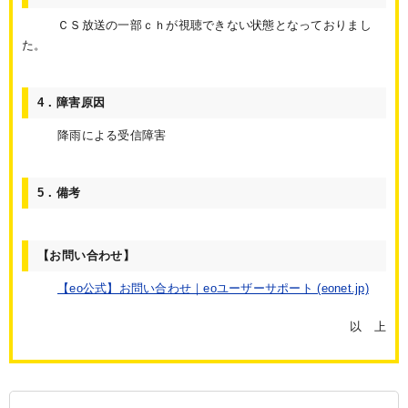
ＣＳ放送の一部ｃｈが視聴できない状態となっておりまし
た。
4．障害原因
降雨による受信障害
5．備考
【お問い合わせ】
【eo公式】お問い合わせ｜eoユーザーサポート (eonet.jp)
以 上