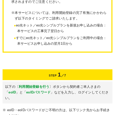
求されますのでご注意ください。
※本サービスについては、利用開始登録の完了有無にかかわら
ず以下のタイミングでご請求いたします。
eo光ネット／eo光シンプルプランを新規お申し込みの場合：
本サービスの工事完了翌日から
すでにeo光ネット／eo光シンプルプランをご利用中の場合：
本サービスお申し込みの翌月1日から
1
／7
STEP
以下の〔
利用開始登録を行う
〕ボタンから契約者ご本人さまの
「
eoID
」と「
eoIDパスワード
」などを入力し、ログインしてくださ
い。
※ eoID・eoIDパスワードがご不明の方は、以下リンク先からお手続き