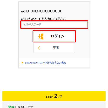
2
／7
STEP
〔
登録
〕を押します。