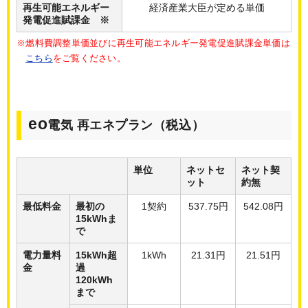
再生可能エネルギー
経済産業大臣が定める単価
発電促進賦課金 ※
※燃料費調整単価並びに再生可能エネルギー発電促進賦課金単価は
こちら
をご覧ください。
eo
電気 再エネプラン（税込）
単位
ネットセ
ネット契
ット
約無
最低料金
最初の
1契約
537.75円
542.08円
15kWhま
で
電力量料
15kWh超
1kWh
21.31円
21.51円
金
過
120kWh
まで