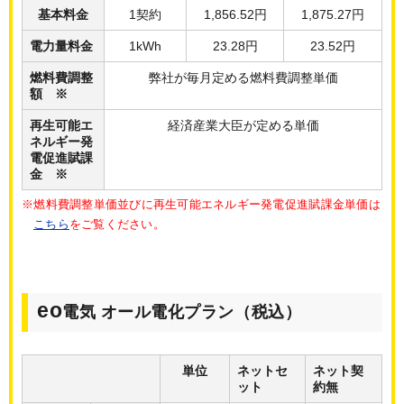
基本料金
1契約
1,856.52円
1,875.27円
電力量料金
1kWh
23.28円
23.52円
燃料費調整
弊社が毎月定める燃料費調整単価
額 ※
再生可能エ
経済産業大臣が定める単価
ネルギー発
電促進賦課
金 ※
※燃料費調整単価並びに再生可能エネルギー発電促進賦課金単価は
こちら
をご覧ください。
eo
電気 オール電化プラン（税込）
単位
ネットセ
ネット契
ット
約無