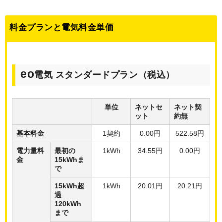
料金プランと電気料金単価
eo
電気 スタンダードプラン（税込）
単位
ネットセ
ネット契
ット
約無
基本料金
1契約
0.00円
522.58円
電力量料
最初の
1kWh
34.55円
0.00円
金
15kWhま
で
15kWh超
1kWh
20.01円
20.21円
過
120kWh
まで