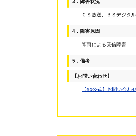
3．障害状況
ＣＳ放送、ＢＳデジタ
4．障害原因
降雨による受信障害
5．備考
【お問い合わせ】
【eo公式】お問い合わせ｜e